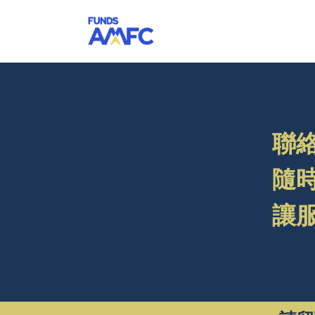
聯
隨
讓