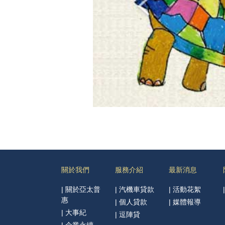
關於我們
服務介紹
最新消息
|
關於亞太普
|
汽機車貸款
|
活動花絮
惠
|
個人貸款
|
媒體報導
|
大事紀
|
逗陣貸